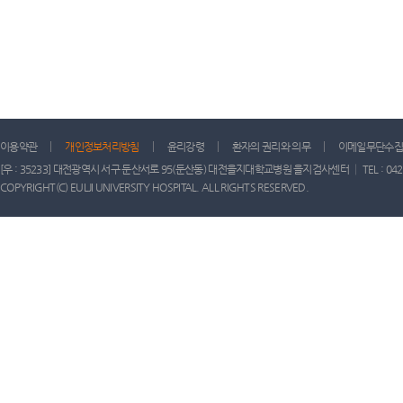
이용약관
개인정보처리방침
윤리강령
환자의 권리와 의무
이메일무단수집
[우 : 35233] 대전광역시 서구 둔산서로 95(둔산동) 대전을지대학교병원 을지검사센터 │ TEL : 042) 611-
COPYRIGHT(C) EULJI UNIVERSITY HOSPITAL. ALL RIGHTS RESERVED.