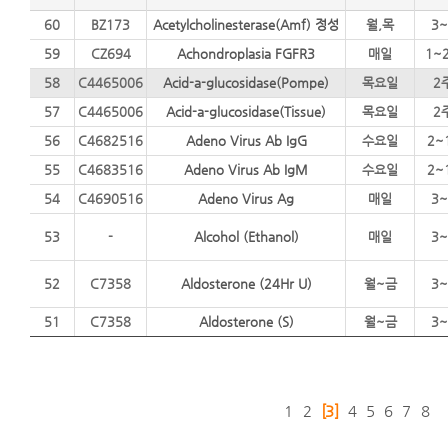
60
BZ173
Acetylcholinesterase(Amf) 정성
월,목
3~
59
CZ694
Achondroplasia FGFR3
매일
1~
58
C4465006
Acid-a-glucosidase(Pompe)
목요일
2
57
C4465006
Acid-a-glucosidase(Tissue)
목요일
2
56
C4682516
Adeno Virus Ab IgG
수요일
2~
55
C4683516
Adeno Virus Ab IgM
수요일
2~
54
C4690516
Adeno Virus Ag
매일
3~
53
-
Alcohol (Ethanol)
매일
3~
52
C7358
Aldosterone (24Hr U)
월~금
3~
51
C7358
Aldosterone (S)
월~금
3~
1
2
[3]
4
5
6
7
8