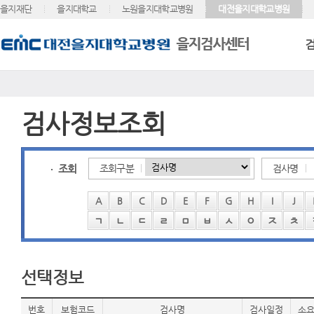
을지재단
을지대학교
노원을지대학교병원
대전을지대학교병원
검사정보조회
조회
조회구분
검사명
A
B
C
D
E
F
G
H
I
J
ㄱ
ㄴ
ㄷ
ㄹ
ㅁ
ㅂ
ㅅ
ㅇ
ㅈ
ㅊ
선택정보
번호
보험코드
검사명
검사일정
소