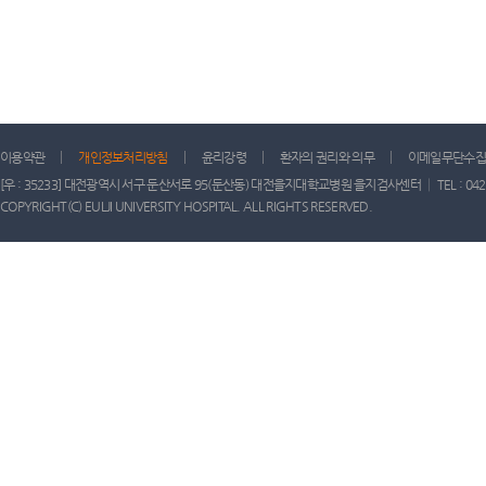
이용약관
개인정보처리방침
윤리강령
환자의 권리와 의무
이메일무단수집
[우 : 35233] 대전광역시 서구 둔산서로 95(둔산동) 대전을지대학교병원 을지검사센터 │ TEL : 042) 611-
COPYRIGHT(C) EULJI UNIVERSITY HOSPITAL. ALL RIGHTS RESERVED.