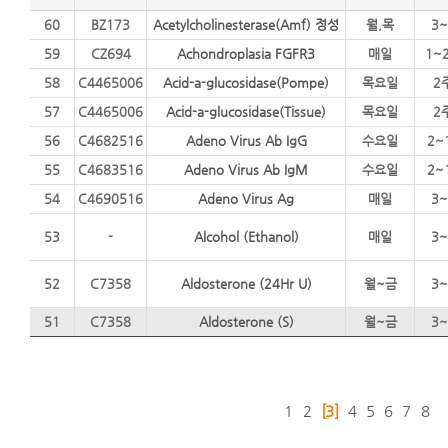
60
BZ173
Acetylcholinesterase(Amf) 정성
월,목
3~
59
CZ694
Achondroplasia FGFR3
매일
1~
58
C4465006
Acid-a-glucosidase(Pompe)
목요일
2
57
C4465006
Acid-a-glucosidase(Tissue)
목요일
2
56
C4682516
Adeno Virus Ab IgG
수요일
2~
55
C4683516
Adeno Virus Ab IgM
수요일
2~
54
C4690516
Adeno Virus Ag
매일
3~
53
-
Alcohol (Ethanol)
매일
3~
52
C7358
Aldosterone (24Hr U)
월~금
3~
51
C7358
Aldosterone (S)
월~금
3~
1
2
[3]
4
5
6
7
8