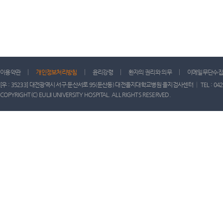
이용약관
개인정보처리방침
윤리강령
환자의 권리와 의무
이메일무단수집
[우 : 35233] 대전광역시 서구 둔산서로 95(둔산동) 대전을지대학교병원 을지검사센터 │ TEL : 042) 611-
COPYRIGHT(C) EULJI UNIVERSITY HOSPITAL. ALL RIGHTS RESERVED.