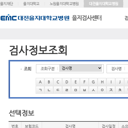
을지재단
을지대학교
노원을지대학교병원
대전을지대학교병원
검사정보조회
조회
조회구분
검사명
A
B
C
D
E
F
G
H
I
J
ㄱ
ㄴ
ㄷ
ㄹ
ㅁ
ㅂ
ㅅ
ㅇ
ㅈ
ㅊ
선택정보
번호
보험코드
검사명
검사일정
소