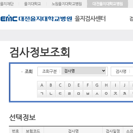
을지재단
을지대학교
노원을지대학교병원
대전을지대학교병원
검사정보조회
조회
조회구분
검사명
A
B
C
D
E
F
G
H
I
J
ㄱ
ㄴ
ㄷ
ㄹ
ㅁ
ㅂ
ㅅ
ㅇ
ㅈ
ㅊ
선택정보
번호
보험코드
검사명
검사일정
소