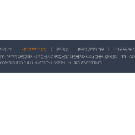
이용약관
개인정보처리방침
윤리강령
환자의 권리와 의무
이메일무단수집
[우 : 35233] 대전광역시 서구 둔산서로 95(둔산동) 대전을지대학교병원 을지검사센터 │ TEL : 042) 611-
COPYRIGHT(C) EULJI UNIVERSITY HOSPITAL. ALL RIGHTS RESERVED.