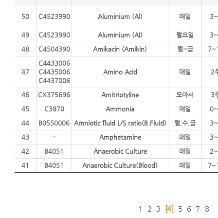
50
C4523990
Aluminium (Al)
매일
3~
49
C4523990
Aluminium (Al)
월요일
3~
48
C4504390
Amikacin (Amikin)
월~금
7~
C4433006
47
C4435006
Amino Acid
매일
2
C4437006
46
CX375696
Amitriptyline
모아서
3
45
C3870
Ammonia
매일
0~
44
B0550006
Amniotic fluid L/S ratio(B.Fluid)
월,수,금
3~
43
-
Amphetamine
매일
3~
42
B4051
Anaerobic Culture
매일
2~
41
B4051
Anaerobic Culture(Blood)
매일
7~
1
2
3
[4]
5
6
7
8