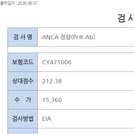
출력일자 : 2026.08.07
검 사
검 사 명
ANCA 정량(PrⅢ Ab)
보험코드
CY471006
상대점수
212.38
수 가
15,360
검사방법
EIA