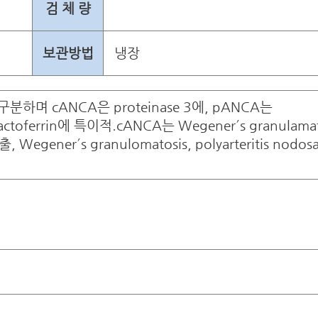
검 체 량
보관방법
냉장
하며 cANCA은 proteinase 3에, pANCA는
 lactoferrin에 특이적.cANCA는 Wegener´s granulamat
 Wegener´s granulomatosis, polyarteritis nodosa