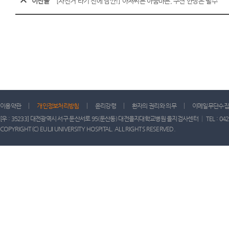
이전글
[자전거 타기 전에 잠깐!] 아저씨든 아줌마든, 쿠션 안장은 필수
이용약관
개인정보처리방침
윤리강령
환자의 권리와 의무
이메일무단수집
[우 : 35233] 대전광역시 서구 둔산서로 95(둔산동) 대전을지대학교병원 을지검사센터 │ TEL : 042) 611-
COPYRIGHT(C) EULJI UNIVERSITY HOSPITAL. ALL RIGHTS RESERVED.