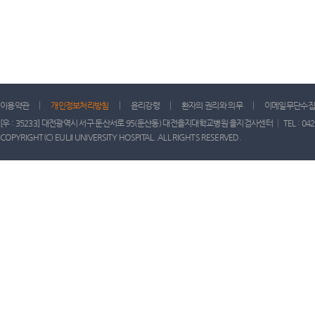
이용약관
개인정보처리방침
윤리강령
환자의 권리와 의무
이메일무단수집
[우 : 35233] 대전광역시 서구 둔산서로 95(둔산동) 대전을지대학교병원 을지검사센터 │ TEL : 042) 611-
COPYRIGHT(C) EULJI UNIVERSITY HOSPITAL. ALL RIGHTS RESERVED.