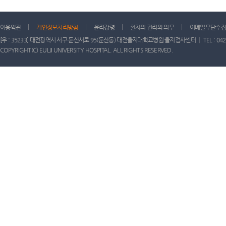
이용약관
개인정보처리방침
윤리강령
환자의 권리와 의무
이메일무단수집
[우 : 35233] 대전광역시 서구 둔산서로 95(둔산동) 대전을지대학교병원 을지검사센터 │ TEL : 042) 611-
COPYRIGHT(C) EULJI UNIVERSITY HOSPITAL. ALL RIGHTS RESERVED.