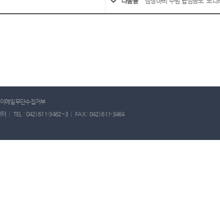
다음글
심장마비 주범 협심증도 `모니
이메일무단수집거부
: 042) 611-3462~3 │ FAX : 042) 611-3464