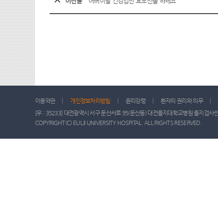
이전글
어버이날 건강검진 효도선물 하세요
이용약관
개인정보처리방침
윤리강령
환자의 권리와 의무
[우 : 35233] 대전광역시 서구 둔산서로 95(둔산동) 대전을지대학교병원 을지검사센터 │ TEL 
COPYRIGHT(C) EULJI UNIVERSITY HOSPITAL. ALL RIGHTS RESERVED.