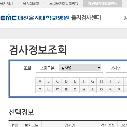
을지재단
을지대학교
노원을지대학교병원
대전을지대학교병원
검사정보조회
조회
조회구분
검사명
A
B
C
D
E
F
G
H
I
J
ㄱ
ㄴ
ㄷ
ㄹ
ㅁ
ㅂ
ㅅ
ㅇ
ㅈ
ㅊ
선택정보
번호
보험코드
검사명
검사일정
소