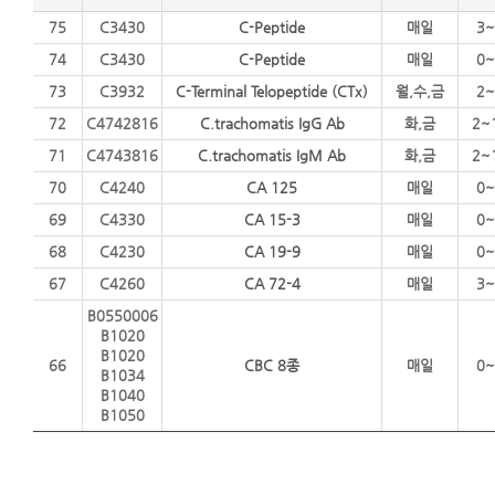
75
C3430
C-Peptide
매일
3~
74
C3430
C-Peptide
매일
0~
73
C3932
C-Terminal Telopeptide (CTx)
월,수,금
2~
72
C4742816
C.trachomatis IgG Ab
화,금
2~
71
C4743816
C.trachomatis IgM Ab
화,금
2~
70
C4240
CA 125
매일
0~
69
C4330
CA 15-3
매일
0~
68
C4230
CA 19-9
매일
0~
67
C4260
CA 72-4
매일
3~
B0550006
B1020
B1020
66
CBC 8종
매일
0~
B1034
B1040
B1050