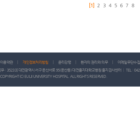
[1]
2
3
4
5
6
7
8
이용약관
개인정보처리방침
윤리강령
환자의 권리와 의무
이메일무단수집
[우 : 35233] 대전광역시 서구 둔산서로 95(둔산동) 대전을지대학교병원 을지검사센터 │ TEL : 042) 611-
COPYRIGHT(C) EULJI UNIVERSITY HOSPITAL. ALL RIGHTS RESERVED.