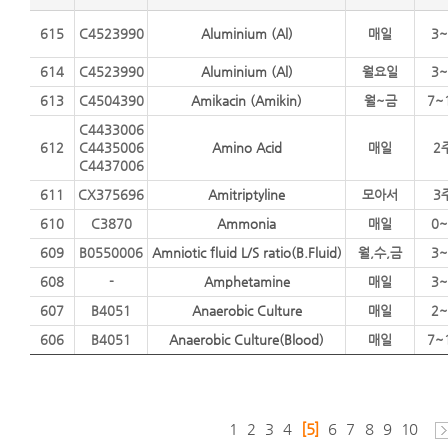
615
C4523990
Aluminium (Al)
매일
3~
614
C4523990
Aluminium (Al)
월요일
3~
613
C4504390
Amikacin (Amikin)
월~금
7~
C4433006
612
C4435006
Amino Acid
매일
2
C4437006
611
CX375696
Amitriptyline
모아서
3
610
C3870
Ammonia
매일
0~
609
B0550006
Amniotic fluid L/S ratio(B.Fluid)
월,수,금
3~
608
-
Amphetamine
매일
3~
607
B4051
Anaerobic Culture
매일
2~
606
B4051
Anaerobic Culture(Blood)
매일
7~
1
2
3
4
[5]
6
7
8
9
10