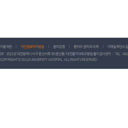
이용약관
개인정보처리방침
윤리강령
환자의 권리와 의무
이메일무단수집
[우 : 35233] 대전광역시 서구 둔산서로 95(둔산동) 대전을지대학교병원 을지검사센터 │ TEL : 042) 611-
COPYRIGHT(C) EULJI UNIVERSITY HOSPITAL. ALL RIGHTS RESERVED.