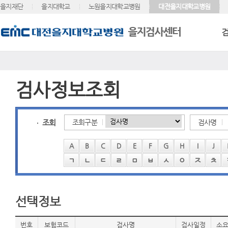
을지재단
을지대학교
노원을지대학교병원
대전을지대학교병원
검사정보조회
조회
조회구분
검사명
A
B
C
D
E
F
G
H
I
J
ㄱ
ㄴ
ㄷ
ㄹ
ㅁ
ㅂ
ㅅ
ㅇ
ㅈ
ㅊ
선택정보
번호
보험코드
검사명
검사일정
소