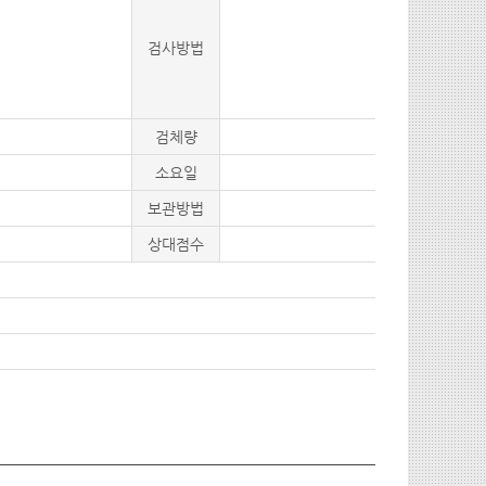
검사방법
검체량
소요일
보관방법
상대점수