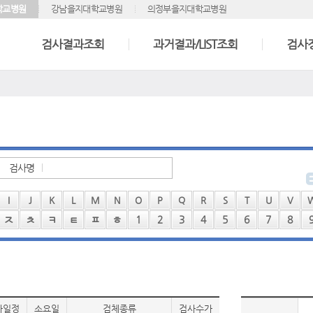
학교병원
강남을지대학교병원
의정부을지대학교병원
검사결과조회
과거결과/LIST조회
검사
검사명
I
J
K
L
M
N
O
P
Q
R
S
T
U
V
ㅈ
ㅊ
ㅋ
ㅌ
ㅍ
ㅎ
1
2
3
4
5
6
7
8
사일정
소요일
검체종류
검사수가