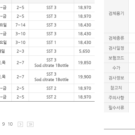
~금
2~5
SST 3
18,970
검체용기
~금
2~5
SST 3
18,970
요일
7~14
SST 3
18,430
~금
3~10
SST 3
18,430
검체종류
요일
3~10
SST 1
18,430
검사일정
매일
2~3
SST 3
5,650
보험코드
SST 3
,목
2~7
19,850
Sod.citrate 1Bottle
수가
SST 3
,목
2~7
19,900
검사정보
Sod.citrate 1Bottle
참고치
~금
2~5
SST 2
18,970
~금
2~5
SST 2
18,970
주의사항
필수서류
9
10