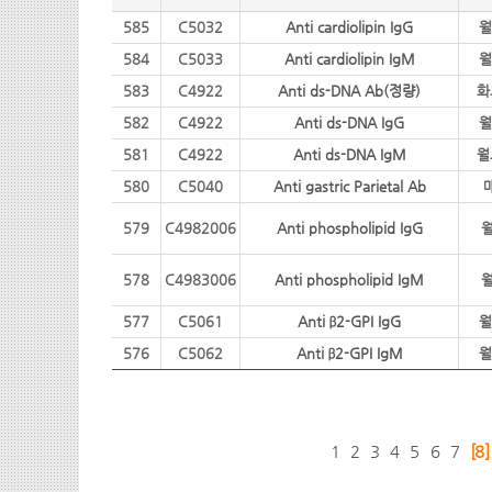
585
C5032
Anti cardiolipin IgG
월
584
C5033
Anti cardiolipin IgM
월
583
C4922
Anti ds-DNA Ab(정량)
화
582
C4922
Anti ds-DNA IgG
월
581
C4922
Anti ds-DNA IgM
월
580
C5040
Anti gastric Parietal Ab
579
C4982006
Anti phospholipid IgG
월
578
C4983006
Anti phospholipid IgM
월
577
C5061
Anti β2-GPI IgG
월
576
C5062
Anti β2-GPI IgM
월
1
2
3
4
5
6
7
[8]