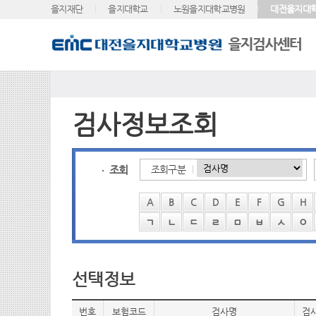
을지재단
을지대학교
노원을지대학교병원
대전을지대
검사정보조회
조회
조회구분
A
B
C
D
E
F
G
H
ㄱ
ㄴ
ㄷ
ㄹ
ㅁ
ㅂ
ㅅ
ㅇ
선택정보
번호
보험코드
검사명
검