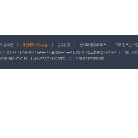
이용약관
개인정보처리방침
윤리강령
환자의 권리와 의무
이메일무단수집
[우 : 35233] 대전광역시 서구 둔산서로 95(둔산동) 대전을지대학교병원 을지검사센터 │ TEL : 042) 611-
COPYRIGHT(C) EULJI UNIVERSITY HOSPITAL. ALL RIGHTS RESERVED.