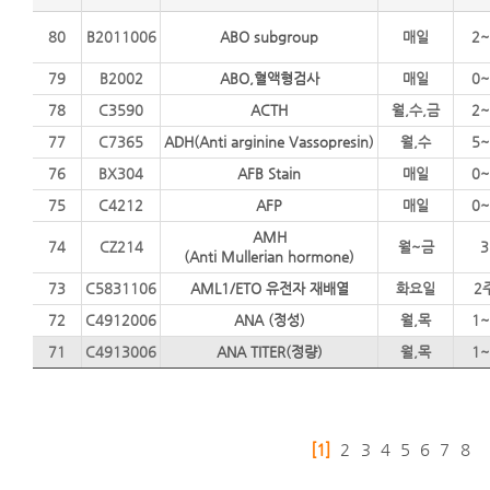
80
B2011006
ABO subgroup
매일
2~
79
B2002
ABO,혈액형검사
매일
0~
78
C3590
ACTH
월,수,금
2~
77
C7365
ADH(Anti arginine Vassopresin)
월,수
5~
76
BX304
AFB Stain
매일
0~
75
C4212
AFP
매일
0~
AMH
74
CZ214
월~금
3
(Anti Mullerian hormone)
73
C5831106
AML1/ETO 유전자 재배열
화요일
2
72
C4912006
ANA (정성)
월,목
1~
71
C4913006
ANA TITER(정량)
월,목
1~
[1]
2
3
4
5
6
7
8