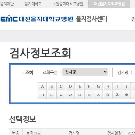
을지재단
을지대학교
노원을지대학교병원
대전을지대학교병원
검사정보조회
조회
조회구분
검사명
A
B
C
D
E
F
G
H
I
J
ㄱ
ㄴ
ㄷ
ㄹ
ㅁ
ㅂ
ㅅ
ㅇ
ㅈ
ㅊ
선택정보
번호
보험코드
검사명
검사일정
소