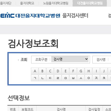
을지재단
을지대학교
노원을지대학교병원
대전을지대학교병원
검사정보조회
조회
조회구분
검사명
A
B
C
D
E
F
G
H
I
J
ㄱ
ㄴ
ㄷ
ㄹ
ㅁ
ㅂ
ㅅ
ㅇ
ㅈ
ㅊ
선택정보
번호
보험코드
검사명
검사일정
소