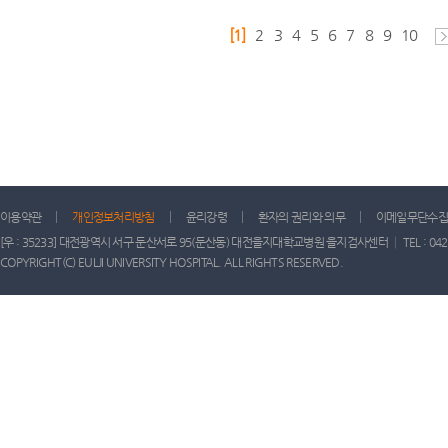
[1]
2
3
4
5
6
7
8
9
10
이용약관
개인정보처리방침
윤리강령
환자의 권리와 의무
이메일무단수집
[우 : 35233] 대전광역시 서구 둔산서로 95(둔산동) 대전을지대학교병원 을지검사센터 │ TEL : 042) 611-
COPYRIGHT(C) EULJI UNIVERSITY HOSPITAL. ALL RIGHTS RESERVED.