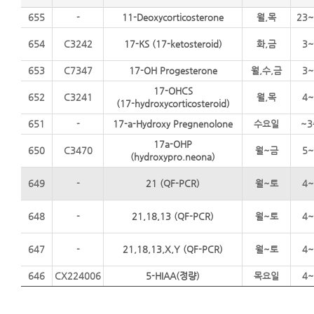
655
-
11-Deoxycorticosterone
월,목
23~
654
C3242
17-KS (17-ketosteroid)
화,금
3~
653
C7347
17-OH Progesterone
월,수,금
3~
17-OHCS
652
C3241
월,목
4~
(17-hydroxycorticosteroid)
651
-
17-a-Hydroxy Pregnenolone
수요일
~3
17a-OHP
650
C3470
월~금
5~
(hydroxypro.neona)
649
-
21 (QF-PCR)
월~토
4~
648
-
21,18,13 (QF-PCR)
월~토
4~
647
-
21,18,13,X,Y (QF-PCR)
월~토
4~
646
CX224006
5-HIAA(정량)
목요일
4~