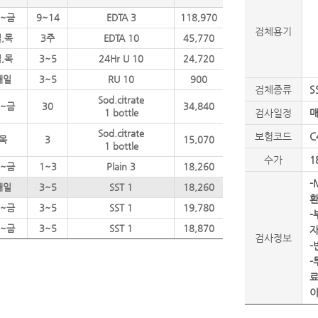
~금
9~14
EDTA 3
118,970
검체용기
,목
3주
EDTA 10
45,770
,목
3~5
24Hr U 10
24,720
매일
3~5
RU 10
900
검체종류
S
Sod.citrate
~금
30
34,840
1 bottle
검사일정
Sod.citrate
보험코드
C
목
3
15,070
1 bottle
수가
1
~금
1~3
Plain 3
18,260
-
매일
3~5
SST 1
18,260
환
~금
3~5
SST 1
19,780
-
~금
3~5
SST 1
18,870
자
검사정보
-
-
료
이
P