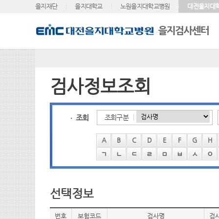
을지재단
을지대학교
노원을지대학교병원
대전을지대
검사정보조회
조회
조회구분
A
B
C
D
E
F
G
H
ㄱ
ㄴ
ㄷ
ㄹ
ㅁ
ㅂ
ㅅ
ㅇ
선택정보
번호
보험코드
검사명
검