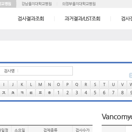
학교병원
강남을지대학교병원
의정부을지대학교병원
검사결과조회
과거결과/LIST조회
검사
검사명
I
J
K
L
M
N
O
P
Q
R
S
T
U
V
ㅈ
ㅊ
ㅋ
ㅌ
ㅍ
ㅎ
1
2
3
4
5
6
7
8
Vancomyc
사일정
소요일
검체종류
검사수가