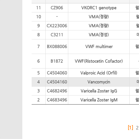
11
CZ906
VKORC1 genotype
월
10
-
VMA(정량)
월
9
CX223006
VMA(정량)
월
8
C3211
VMA(정성)
7
BX088006
VWF multimer
월
6
B1872
VWF(Ristocetin Cofactor)
5
C4504060
Valproic Acid (Orfil)
월
4
C4504160
Vancomycin
3
C4682496
Varicella Zoster IgG
월
2
C4683496
Varicella Zoster IgM
월
[1]
2