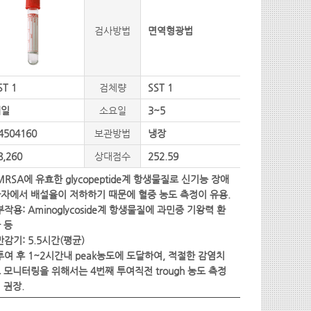
검사방법
면역형광법
ST 1
검체량
SST 1
매일
소요일
3~5
4504160
보관방법
냉장
8,260
상대점수
252.59
MRSA에 유효한 glycopeptide계 항생물질로 신기능 장애
자에서 배설율이 저하하기 때문에 혈중 농도 측정이 유용.
부작용: Aminoglycoside계 항생물질에 과민증 기왕력 환
 등
반감기: 5.5시간(평균)
투여 후 1~2시간내 peak농도에 도달하여, 적절한 감염치
 모니터링을 위해서는 4번째 투여직전 trough 농도 측정
 권장.
eak : 25.0 ~ 40.0