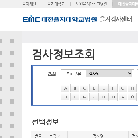
을지재단
을지대학교
노원을지대학교병원
대전을지대
검사정보조회
조회
조회구분
A
B
C
D
E
F
G
H
ㄱ
ㄴ
ㄷ
ㄹ
ㅁ
ㅂ
ㅅ
ㅇ
선택정보
번호
보험코드
검사명
검