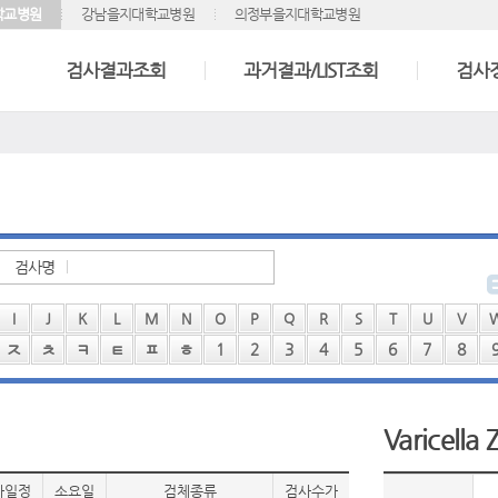
학교병원
강남을지대학교병원
의정부을지대학교병원
검사결과조회
과거결과/LIST조회
검사
검사명
I
J
K
L
M
N
O
P
Q
R
S
T
U
V
ㅈ
ㅊ
ㅋ
ㅌ
ㅍ
ㅎ
1
2
3
4
5
6
7
8
Varicella 
사일정
소요일
검체종류
검사수가