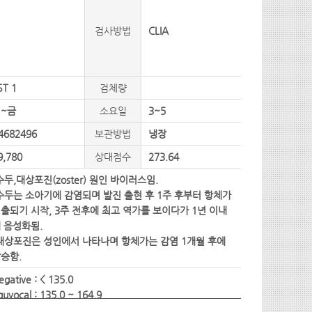
검사방법
CLIA
ST 1
검체량
~금
소요일
3~5
4682496
보관방법
냉장
9,780
상대점수
273.64
수두,대상포진(zoster) 원인 바이러스임.
수두는 소아기에 감염되며 발진 출현 후 1주 후부터 항체가
출되기 시작, 3주 전후에 최고 역가를 보이다가 1년 이내
 음성화됨.
대상포진은 성인에서 나타나며 항체가는 감염 1개월 후에
승함.
egative : < 135.0
quvocal : 135.0 ~ 164.9
ositive : ≥ 165.0 mlU/mL