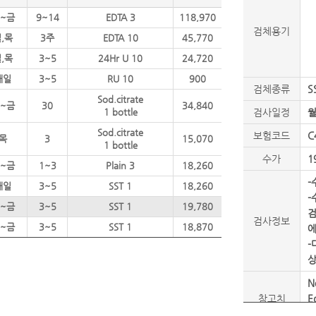
~금
9~14
EDTA 3
118,970
검체용기
,목
3주
EDTA 10
45,770
,목
3~5
24Hr U 10
24,720
매일
3~5
RU 10
900
검체종류
S
Sod.citrate
~금
30
34,840
1 bottle
검사일정
월
Sod.citrate
보험코드
C
목
3
15,070
1 bottle
수가
1
~금
1~3
Plain 3
18,260
-
매일
3~5
SST 1
18,260
-
~금
3~5
SST 1
19,780
검
검사정보
~금
3~5
SST 1
18,870
에
-
상
N
참고치
E
P