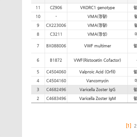
11
CZ906
VKORC1 genotype
월
10
-
VMA(정량)
월
9
CX223006
VMA(정량)
월
8
C3211
VMA(정성)
7
BX088006
VWF multimer
월
6
B1872
VWF(Ristocetin Cofactor)
5
C4504060
Valproic Acid (Orfil)
월
4
C4504160
Vancomycin
3
C4682496
Varicella Zoster IgG
월
2
C4683496
Varicella Zoster IgM
월
[1]
2