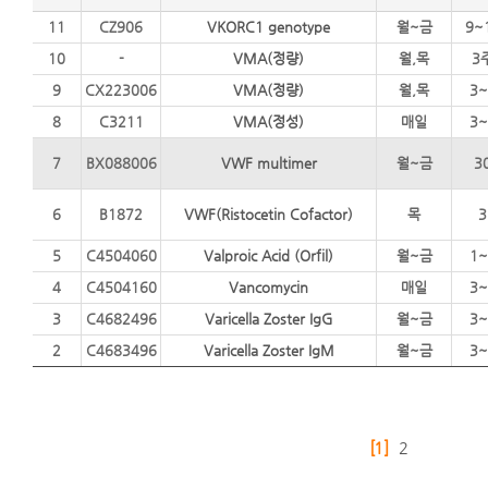
11
CZ906
VKORC1 genotype
월~금
9~
10
-
VMA(정량)
월,목
3
9
CX223006
VMA(정량)
월,목
3~
8
C3211
VMA(정성)
매일
3~
7
BX088006
VWF multimer
월~금
3
6
B1872
VWF(Ristocetin Cofactor)
목
3
5
C4504060
Valproic Acid (Orfil)
월~금
1~
4
C4504160
Vancomycin
매일
3~
3
C4682496
Varicella Zoster IgG
월~금
3~
2
C4683496
Varicella Zoster IgM
월~금
3~
[1]
2