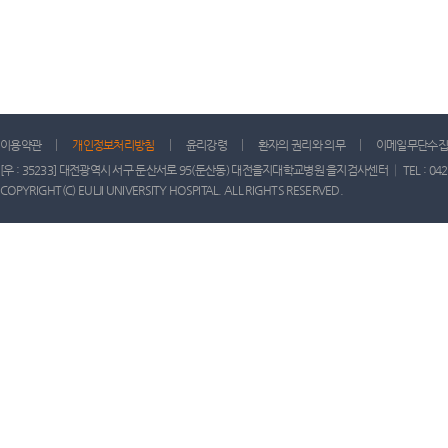
이용약관
개인정보처리방침
윤리강령
환자의 권리와 의무
이메일무단수집
[우 : 35233] 대전광역시 서구 둔산서로 95(둔산동) 대전을지대학교병원 을지검사센터 │ TEL : 042) 611-
COPYRIGHT(C) EULJI UNIVERSITY HOSPITAL. ALL RIGHTS RESERVED.