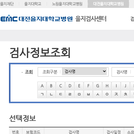
을지재단
을지대학교
노원을지대학교병원
대전을지대학교병원
검사정보조회
조회
조회구분
검사명
A
B
C
D
E
F
G
H
I
J
ㄱ
ㄴ
ㄷ
ㄹ
ㅁ
ㅂ
ㅅ
ㅇ
ㅈ
ㅊ
선택정보
번호
보험코드
검사명
검사일정
소